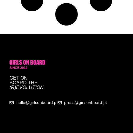
SINCE 2012
GET ON
BOARD
THE
(R)EVOLUTION
hello@girlsonboard.pt
press@girlsonboard.pt