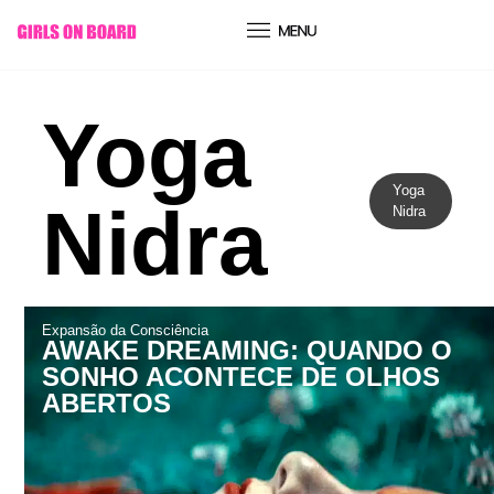
conteúdo
Yoga
Yoga
Nidra
Nidra
Expansão da Consciência
AWAKE DREAMING: QUANDO O
SONHO ACONTECE DE OLHOS
ABERTOS