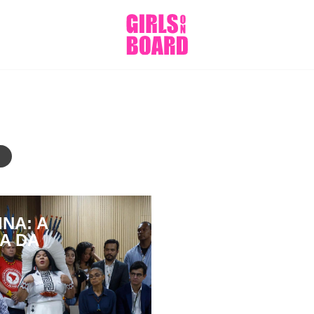
NA: A
A DA