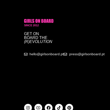
SINCE 2012
GET ON
BOARD
THE
(R)EVOLUTION
hello@girlsonboard.pt
press@girlsonboard.pt