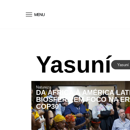
conteúdo
Yasuní
Yasuní
Natureza
DA ÁFRICA À AMÉRICA LATI
BIOSFERA EM FOCO NA ER
COP30