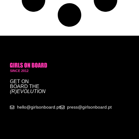
SINCE 2012
GET ON
BOARD
THE
(R)EVOLUTION
hello@girlsonboard.pt
press@girlsonboard.pt