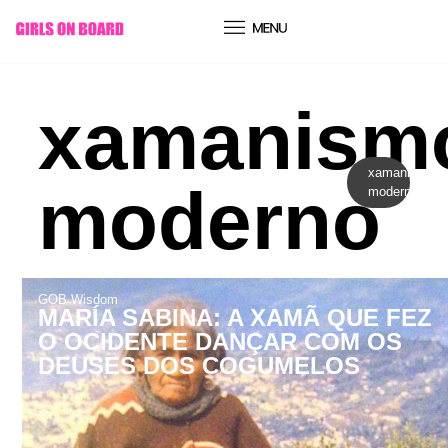
conteúdo
xamanism
xamanismo
moderno
moderno
GOB Wisdom
MARÍA SABINA: A XAMÃ QUE FEZ
O OCIDENTE DANÇAR COM OS
DEUSES DOS COGUMELOS