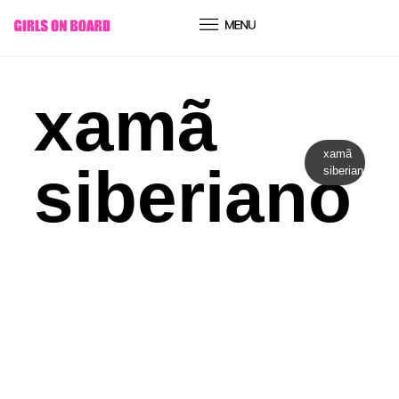
conteúdo
xamã
xamã
siberiano
siberiano
Expansão da Consciência
O PAI NATAL ESTARIA HIGH? DA
SIBÉRIA GELADA AOS POSTAIS
DE NATAL: A TEORIA
PSICADÉLICA QUE PODE MUDAR
A FORMA COMO VÊS ESTA
ÉPOCA