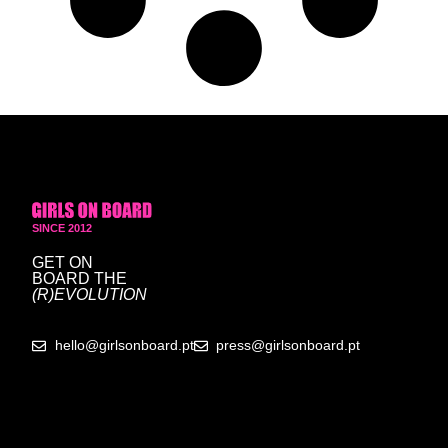
SINCE 2012
GET ON
BOARD
THE
(R)EVOLUTION
hello@girlsonboard.pt
press@girlsonboard.pt