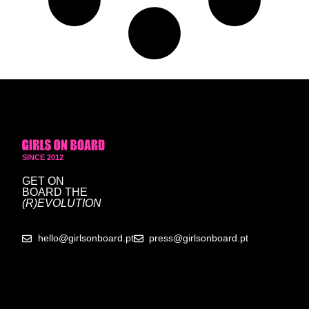
SINCE 2012
GET ON
BOARD
THE
(R)EVOLUTION
hello@girlsonboard.pt
press@girlsonboard.pt