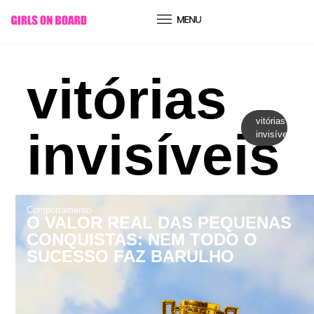
conteúdo
vitórias
vitórias
invisíveis
invisíveis
Comportamento
O VALOR REAL DAS PEQUENAS
CONQUISTAS: NEM TODO O
SUCESSO FAZ BARULHO