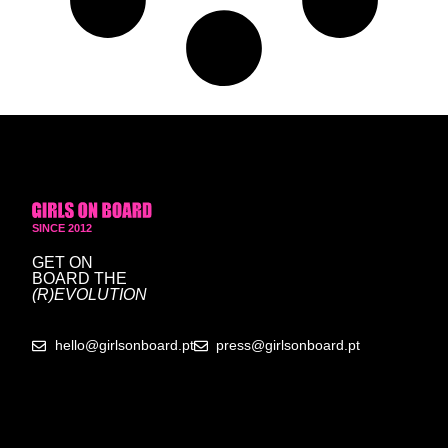
SINCE 2012
GET ON
BOARD
THE
(R)EVOLUTION
hello@girlsonboard.pt
press@girlsonboard.pt