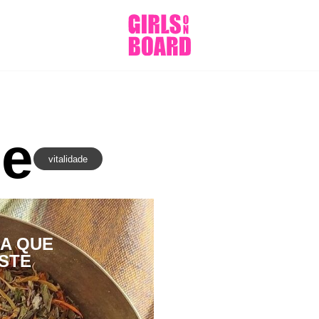
de
vitalidade
Comportamento
|
Expansão da Co
REPROGRAMAR 
NA QUE
GASTAR UM CÊN
STE
DESLIGAR O TE
REJUVENESCER