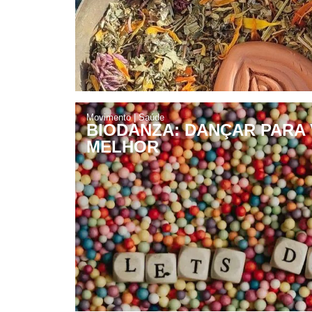
Movimento
|
Saúde
BIODANZA: DANÇAR PARA 
MELHOR