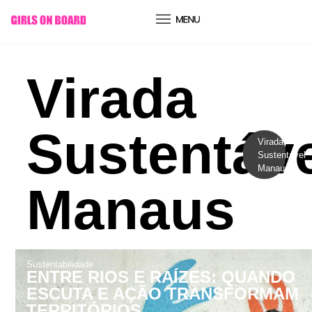
conteúdo
Virada
Sustentáv
Virada
Sustentável
Manaus
Manaus
Sustentabilidade
ENTRE RIOS E RAÍZES: QUANDO
ESCUTA E AÇÃO TRANSFORMAM
TERRITÓRIOS