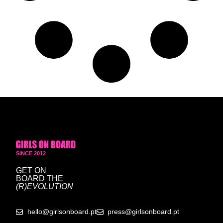
SINCE 2012
GET ON
BOARD
THE
(R)EVOLUTION
hello@girlsonboard.pt
press@girlsonboard.pt