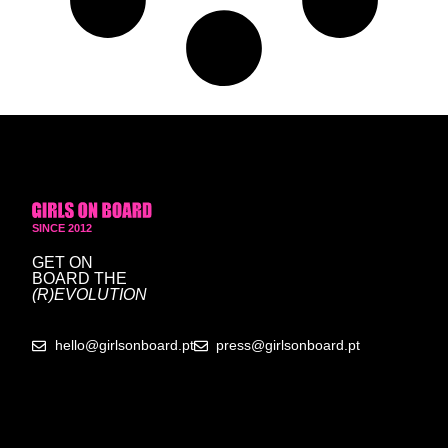
SINCE 2012
GET ON
BOARD
THE
(R)EVOLUTION
hello@girlsonboard.pt
press@girlsonboard.pt