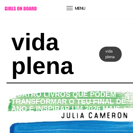
conteúdo
vida
vida
plena
plena
GOB Books
QUATRO LIVROS QUE PODEM
TRANSFORMAR O TEU FINAL DE
ANO E INSPIRAR UM 2026 MAIS
CONSCIENTE