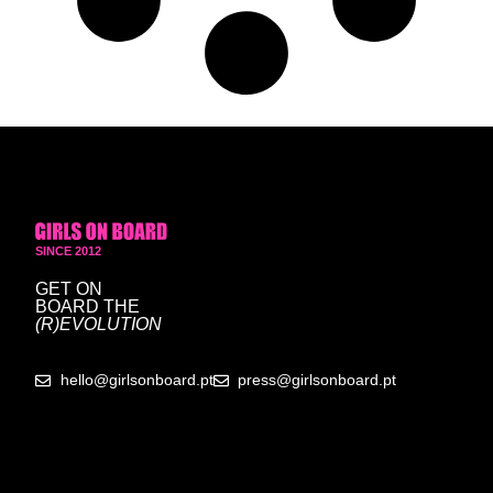
SINCE 2012
GET ON
BOARD
THE
(R)EVOLUTION
hello@girlsonboard.pt
press@girlsonboard.pt