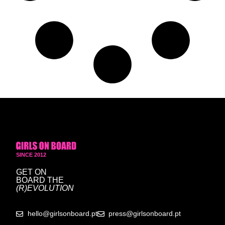
SINCE 2012
GET ON
BOARD
THE
(R)EVOLUTION
hello@girlsonboard.pt
press@girlsonboard.pt