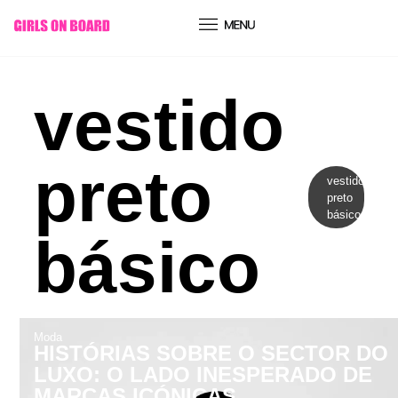
conteúdo
vestido
preto
vestido
preto
básico
básico
Moda
HISTÓRIAS SOBRE O SECTOR DO
LUXO: O LADO INESPERADO DE
MARCAS ICÓNICAS