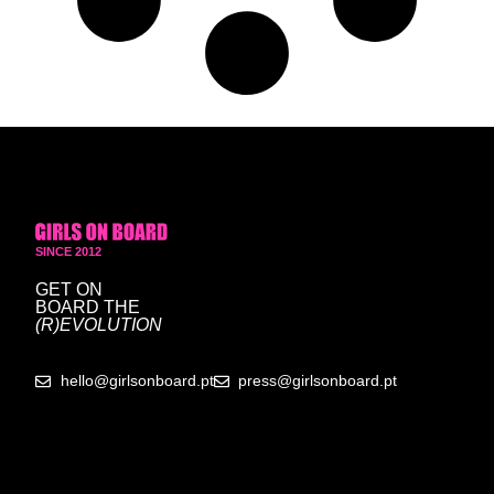
SINCE 2012
GET ON
BOARD
THE
(R)EVOLUTION
hello@girlsonboard.pt
press@girlsonboard.pt