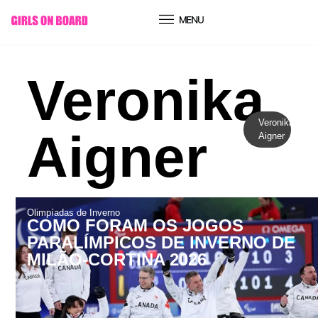
conteúdo
Veronika
Veronika
Aigner
Aigner
Olimpíadas de Inverno
COMO FORAM OS JOGOS
PARALÍMPICOS DE INVERNO DE
MILÃO-CORTINA 2026