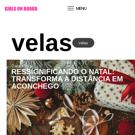
conteúdo
velas
velas
Casa
RESSIGNIFICANDO O NATAL:
TRANSFORMA A DISTÂNCIA EM
ACONCHEGO