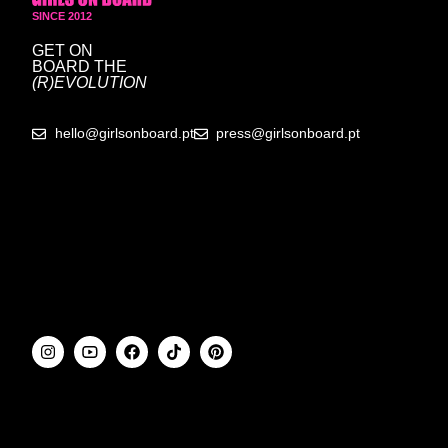
SINCE 2012
GET ON
BOARD
THE
(R)EVOLUTION
hello@girlsonboard.pt
press@girlsonboard.pt