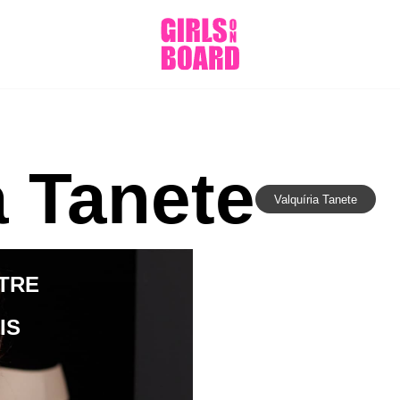
a Tanete
Valquíria Tanete
TRE
IS