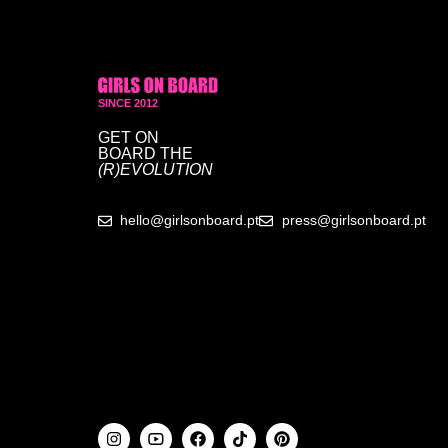
SINCE 2012
GET ON
BOARD
THE
(R)EVOLUTION
hello@girlsonboard.pt
press@girlsonboard.pt