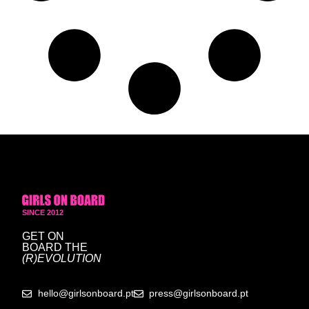
SINCE 2012
GET ON
BOARD
THE
(R)EVOLUTION
hello@girlsonboard.pt
press@girlsonboard.pt