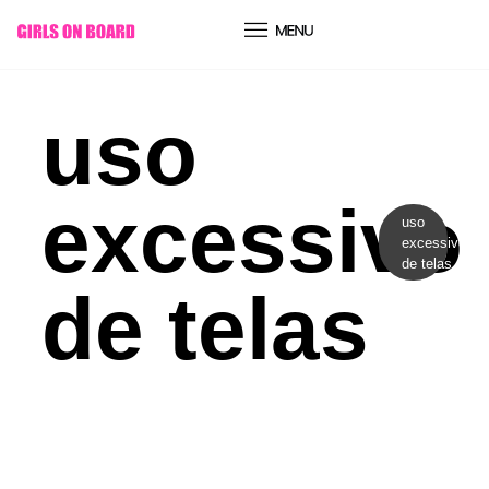
conteúdo
uso
excessivo
uso
excessivo
de telas
de telas
Comportamento
COMO O USO EXCESSIVO DOS
ECRÃS ESTÁ A ADOECER-TE