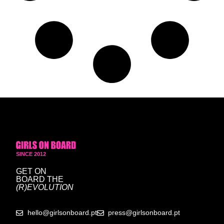
SINCE 2012
GET ON
BOARD
THE
(R)EVOLUTION
hello@girlsonboard.pt
press@girlsonboard.pt