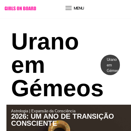
conteúdo
Urano
em
Urano
em
Gémeos
Gémeos
Astrologia
|
Expansão da Consciência
2026: UM ANO DE TRANSIÇÃO
CONSCIENTE