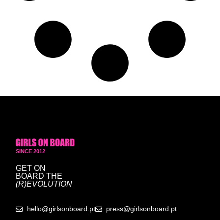
SINCE 2012
GET ON
BOARD
THE
(R)EVOLUTION
hello@girlsonboard.pt
press@girlsonboard.pt