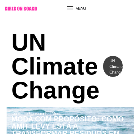
conteúdo
UN
Climate
UN
Climate
Change
Change
Consumo Consciente
|
Moda
MODA COM PROPÓSITO: COMO
AMIT LEVY ESTÁ A
TRANSFORMAR RESÍDUOS EM