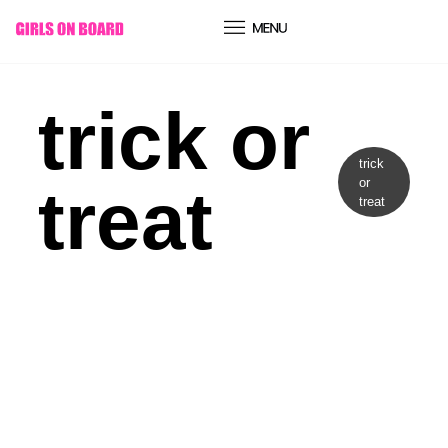
conteúdo
trick or
trick
or
treat
treat
Cultura
ENTRE O VÉU E O FOGO: A
ORIGEM ESQUECIDA DO
HALLOWEEN