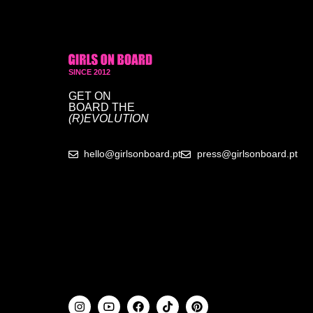
SINCE 2012
GET ON
BOARD
THE
(R)EVOLUTION
hello@girlsonboard.pt
press@girlsonboard.pt