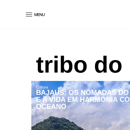
conteúdo
tribo do
Cultura
BAJAUS: OS NÓMADAS DO
E A VIDA EM HARMONIA C
OCEANO