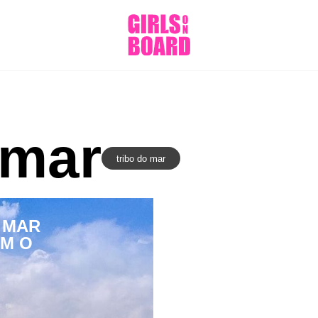
 mar
tribo do mar
 MAR
OM O