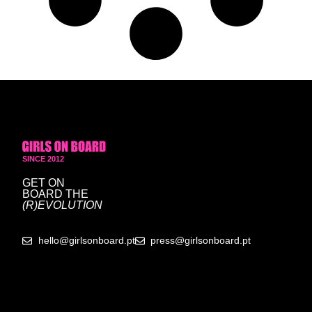
SINCE 2012
GET ON
BOARD
THE
(R)EVOLUTION
hello@girlsonboard.pt
press@girlsonboard.pt