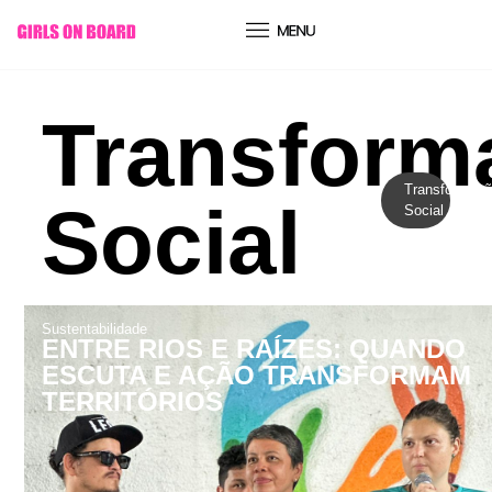
conteúdo
Transform
Transformaç
Social
Social
Sustentabilidade
ENTRE RIOS E RAÍZES: QUANDO
ESCUTA E AÇÃO TRANSFORMAM
TERRITÓRIOS