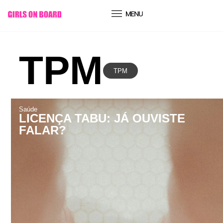
conteúdo
TPM
TPM
Saúde
LICENÇA TABU: JÁ OUVISTE
FALAR?