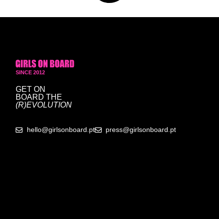
SINCE 2012
GET ON
BOARD
THE
(R)EVOLUTION
hello@girlsonboard.pt
press@girlsonboard.pt