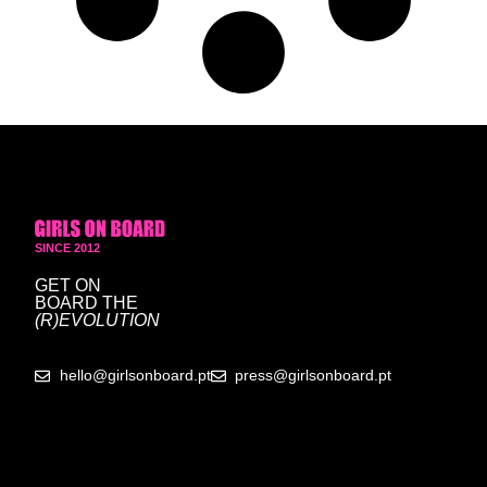
SINCE 2012
GET ON
BOARD
THE
(R)EVOLUTION
hello@girlsonboard.pt
press@girlsonboard.pt