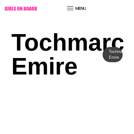
conteúdo
Tochmarc
Tochmarc
Emire
Emire
Cultura
ENTRE O VÉU E O FOGO: A
ORIGEM ESQUECIDA DO
HALLOWEEN