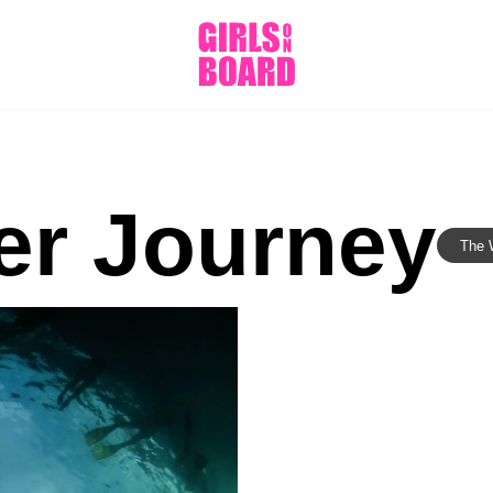
er Journey
The 