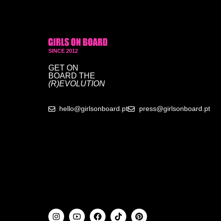
SINCE 2012
GET ON
BOARD
THE
(R)EVOLUTION
hello@girlsonboard.pt
press@girlsonboard.pt