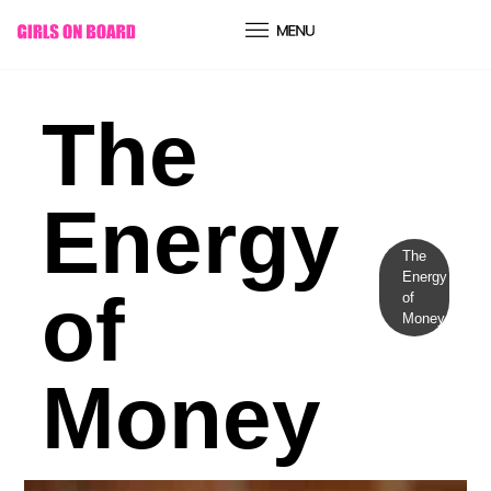
conteúdo
The
Energy
The
Energy
of
of
Money
Money