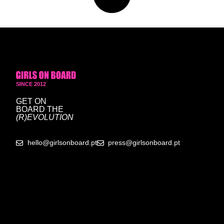
SINCE 2012
GET ON
BOARD
THE
(R)EVOLUTION
hello@girlsonboard.pt
press@girlsonboard.pt