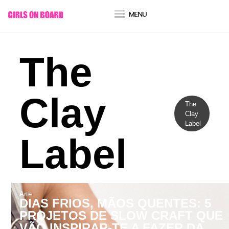
conteúdo
The
Clay
The
Clay
Label
Label
Arte
DIAS FRIOS, MÃOS QUENTES: 5
PROJETOS DE SLOW CRAFT QUE
VÃO INSPIRAR-TE A FAZER DA