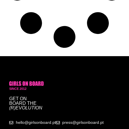
SINCE 2012
GET ON
BOARD
THE
(R)EVOLUTION
hello@girlsonboard.pt
press@girlsonboard.pt