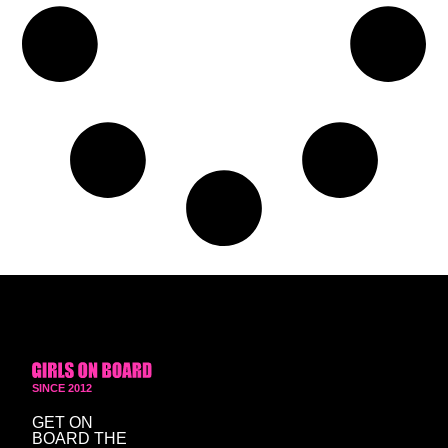
SINCE 2012
GET ON
BOARD
THE