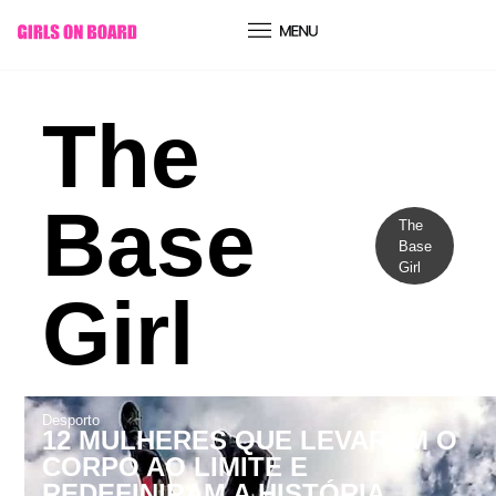
conteúdo
The
Base
The
Base
Girl
Girl
Desporto
12 MULHERES QUE LEVARAM O
CORPO AO LIMITE E
REDEFINIRAM A HISTÓRIA