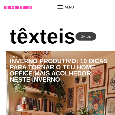
conteúdo
têxteis
têxteis
Casa
INVERNO PRODUTIVO: 10 DICAS
PARA TORNAR O TEU HOME
OFFICE MAIS ACOLHEDOR
NESTE INVERNO