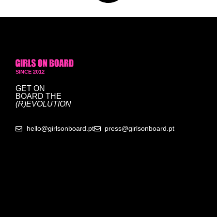
SINCE 2012
GET ON
BOARD
THE
(R)EVOLUTION
hello@girlsonboard.pt
press@girlsonboard.pt