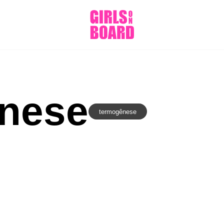
nese
termogênese
RÁ
AO