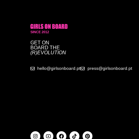
SINCE 2012
GET ON
BOARD
THE
(R)EVOLUTION
hello@girlsonboard.pt
press@girlsonboard.pt