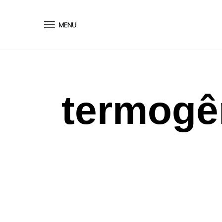
conteúdo
termogê
Bem-estar
|
Ciência
A TREND DO ICE BATH: SE
QUE ESTÁS A FAZER BEM 
TEU CORPO — OU SÓ A
ALIMENTAR UM HYPE?