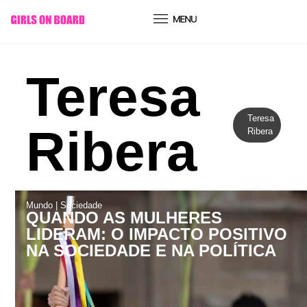
conteúdo
Teresa
Teresa
Ribera
Ribera
Mundo
|
Sociedade
QUANDO AS MULHERES
LIDERAM: O IMPACTO POSITIVO
NA SOCIEDADE E NA POLÍTICA