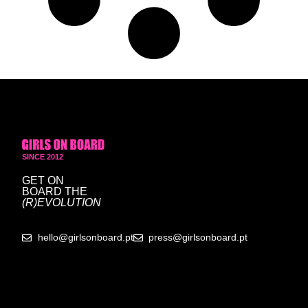
SINCE 2012
GET ON
BOARD
THE
(R)EVOLUTION
hello@girlsonboard.pt
press@girlsonboard.pt