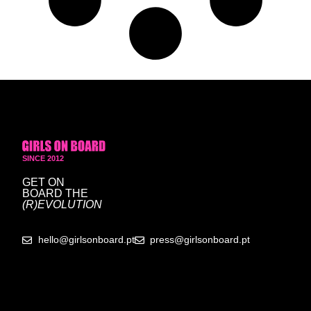
SINCE 2012
GET ON
BOARD
THE
(R)EVOLUTION
hello@girlsonboard.pt
press@girlsonboard.pt