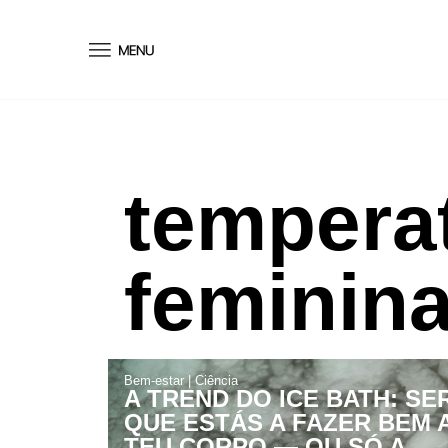
conteúdo
tempera
feminin
Bem-estar
|
Ciência
A TREND DO ICE BATH: SE
QUE ESTÁS A FAZER BEM 
TEU CORPO — OU SÓ A