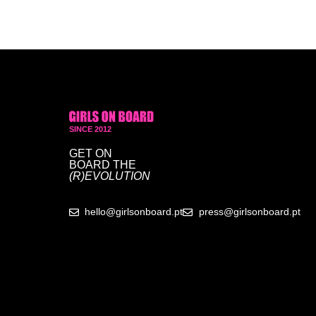
SINCE 2012
GET ON
BOARD
THE
(R)EVOLUTION
hello@girlsonboard.pt
press@girlsonboard.pt