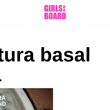
tura basal
a
RÁ
AO