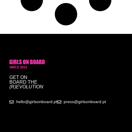
SINCE 2012
GET ON
BOARD
THE
(R)EVOLUTION
hello@girlsonboard.pt
press@girlsonboard.pt