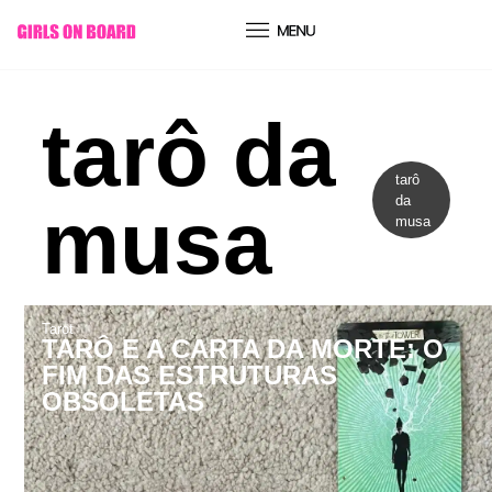
conteúdo
tarô da
tarô
da
musa
musa
Tarot
TARÔ E A CARTA DA MORTE: O
FIM DAS ESTRUTURAS
OBSOLETAS