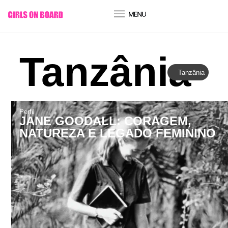
conteúdo
Tanzânia
Tanzânia
Perfil
JANE GOODALL: CORAGEM,
NATUREZA E LEGADO FEMININO