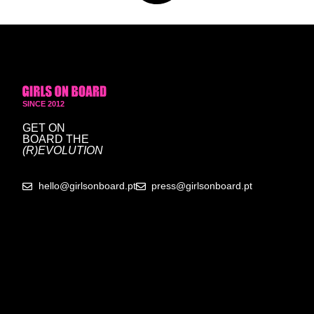
SINCE 2012
GET ON
BOARD
THE
(R)EVOLUTION
hello@girlsonboard.pt
press@girlsonboard.pt