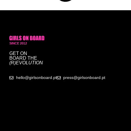
SINCE 2012
GET ON
BOARD
THE
(R)EVOLUTION
hello@girlsonboard.pt
press@girlsonboard.pt