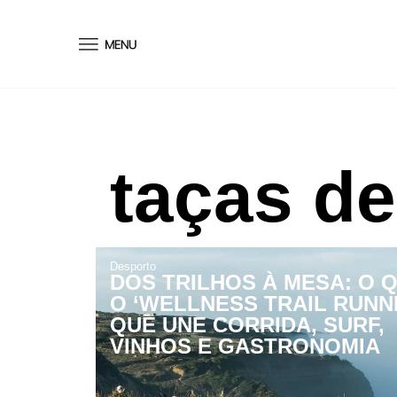
conteúdo
taças de
Desporto
DOS TRILHOS À MESA: O 
O ‘WELLNESS TRAIL RUNNI
QUE UNE CORRIDA, SURF,
VINHOS E GASTRONOMIA