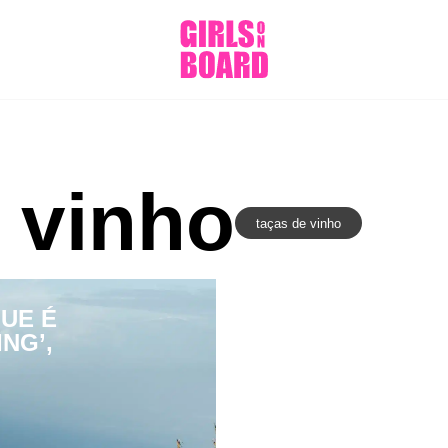
 vinho
taças de vinho
QUE É
NG’,