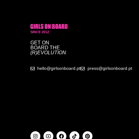
SINCE 2012
GET ON
BOARD
THE
(R)EVOLUTION
hello@girlsonboard.pt
press@girlsonboard.pt