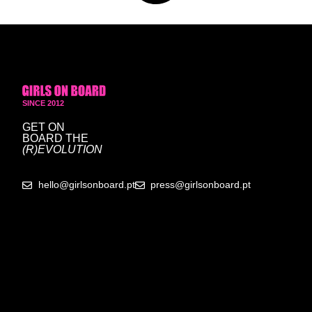
SINCE 2012
GET ON
BOARD
THE
(R)EVOLUTION
hello@girlsonboard.pt
press@girlsonboard.pt