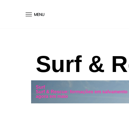
conteúdo
Surf & 
Surf
Surf & Rescue: formações em salvamento 
agora em maio