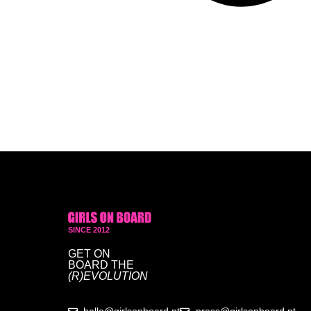
SINCE 2012
GET ON
BOARD
THE
(R)EVOLUTION