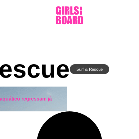
Rescue
Surf & Rescue
aquático regressam já