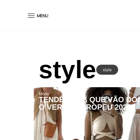
conteúdo
style
style
Moda
TENDÊNCIAS QUE VÃO DO
O VERÃO EUROPEU 2025