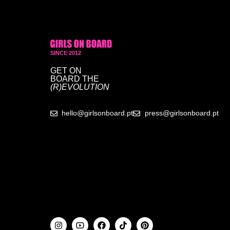
SINCE 2012
GET ON
BOARD
THE
(R)EVOLUTION
hello@girlsonboard.pt
press@girlsonboard.pt