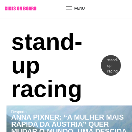
conteúdo
stand-
up
stand-
up
racing
racing
Desporto
ANNA PIXNER: “A MULHER MAIS
RÁPIDA DA ÁUSTRIA” QUER
MUDAR O MUNDO, UMA DESCIDA