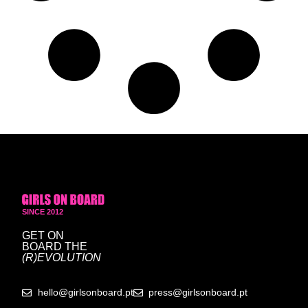
SINCE 2012
GET ON
BOARD
THE
(R)EVOLUTION
hello@girlsonboard.pt
press@girlsonboard.pt