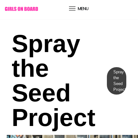
conteúdo
Spray
the
Spray
the
Seed
Seed
Project
Project