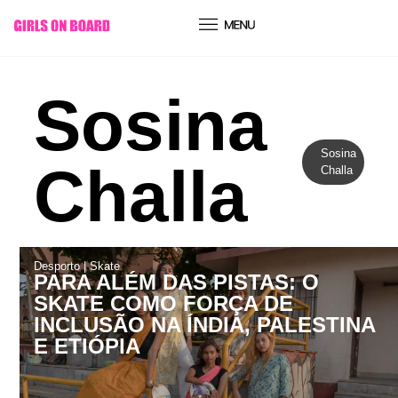
conteúdo
Sosina
Sosina
Challa
Challa
Desporto
|
Skate
PARA ALÉM DAS PISTAS: O
SKATE COMO FORÇA DE
INCLUSÃO NA ÍNDIA, PALESTINA
E ETIÓPI­A