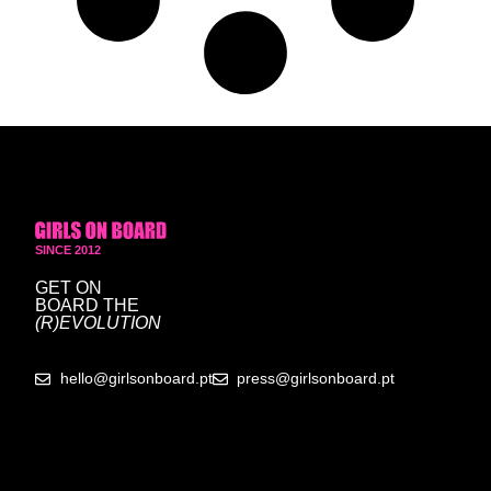
SINCE 2012
GET ON
BOARD
THE
(R)EVOLUTION
hello@girlsonboard.pt
press@girlsonboard.pt