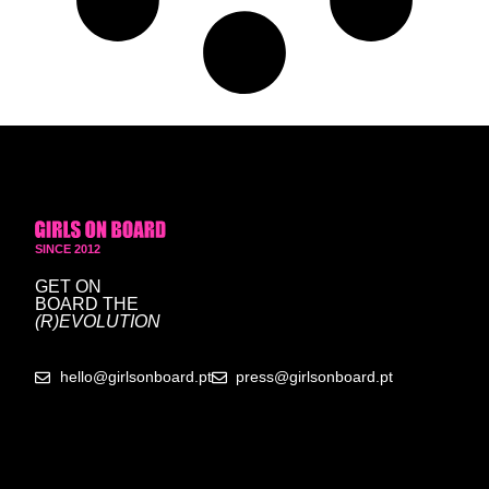
SINCE 2012
GET ON
BOARD
THE
(R)EVOLUTION
hello@girlsonboard.pt
press@girlsonboard.pt