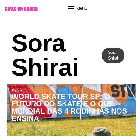
conteúdo
Sora
Sora
Shirai
Shirai
Skate
WORLD SKATE TOUR SP: O
FUTURO DO SKATE E O QUE
MUNDIAL DAS 4 RODINHAS NOS
ENSINA