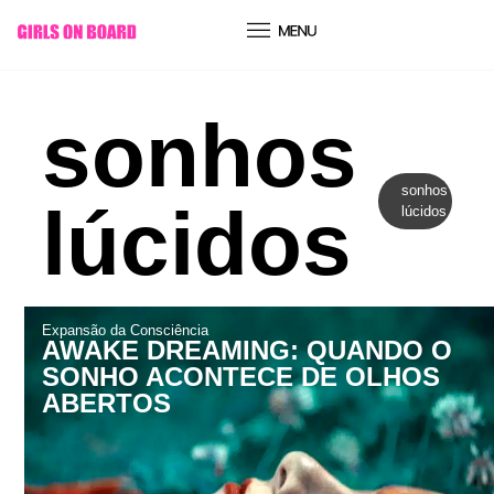
conteúdo
sonhos
sonhos
lúcidos
lúcidos
Expansão da Consciência
AWAKE DREAMING: QUANDO O
SONHO ACONTECE DE OLHOS
ABERTOS