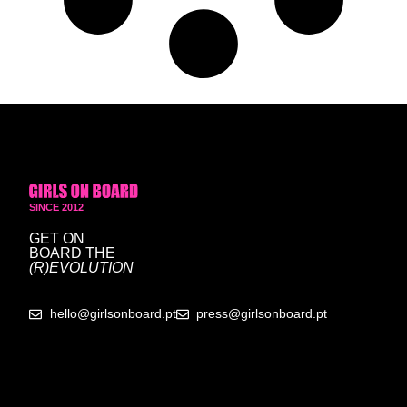
SINCE 2012
GET ON
BOARD
THE
(R)EVOLUTION
hello@girlsonboard.pt
press@girlsonboard.pt