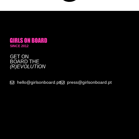
SINCE 2012
GET ON
BOARD
THE
(R)EVOLUTION
hello@girlsonboard.pt
press@girlsonboard.pt