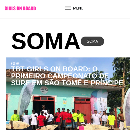
conteúdo
SOMA
SOMA
GOB
TBT GIRLS ON BOARD: O
PRIMEIRO CAMPEONATO DE
SURF EM SÃO TOMÉ E PRÍNCIPE