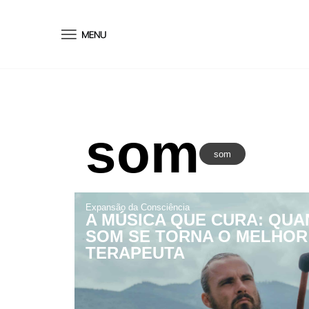
conteúdo
som
som
Expansão da Consciência
A MÚSICA QUE CURA: QUA
SOM SE TORNA O MELHOR
TERAPEUTA