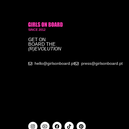
SINCE 2012
GET ON
BOARD
THE
(R)EVOLUTION
hello@girlsonboard.pt
press@girlsonboard.pt