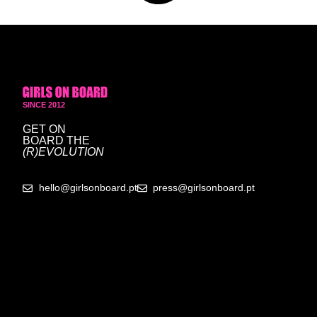
SINCE 2012
GET ON
BOARD
THE
(R)EVOLUTION
hello@girlsonboard.pt
press@girlsonboard.pt