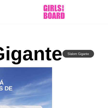
Gigante
Slalom Gigante
Á
S DE