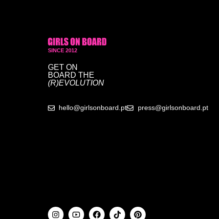
SINCE 2012
GET ON
BOARD
THE
(R)EVOLUTION
hello@girlsonboard.pt
press@girlsonboard.pt