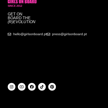
SINCE 2012
GET ON
BOARD
THE
(R)EVOLUTION
hello@girlsonboard.pt
press@girlsonboard.pt