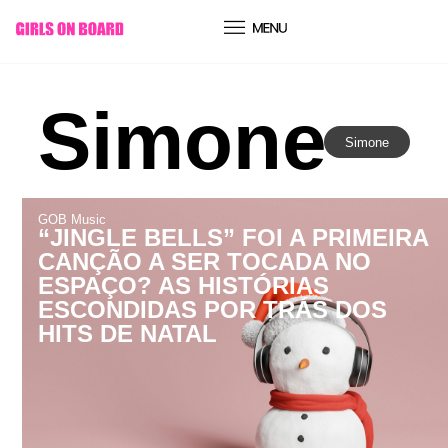
conteúdo
Simone
Simone
GOB Music
“JINGLE BELLS” FOI A PRIMEIRA
CANÇÃO A SER TOCADA NO
ESPAÇO? AS HISTÓRIAS
ESCONDIDAS POR TRÁS DOS
HITS DE NATAL