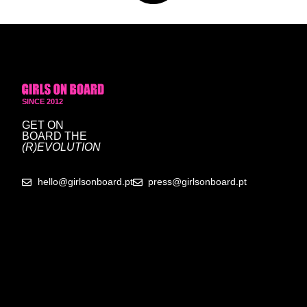
SINCE 2012
GET ON
BOARD
THE
(R)EVOLUTION
hello@girlsonboard.pt
press@girlsonboard.pt